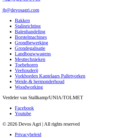
jb@devosagri.com
Bakken
Stalinrichting
Balenhandeling
Borstelmachines
Grondbewerking
Grondegalisatie
Landbouwwagens
Mesttechnieken
Toebehoren
Veehouderij
Vorkborden Kantelaars Palletvorken
Weide-& bermonderhoud
Woodworking
Verdeler van Stallkamp/UNIA/TOLMET
Facebook
Youtube
© 2026 Devos Agri | All rights reserved
Privacybeleid