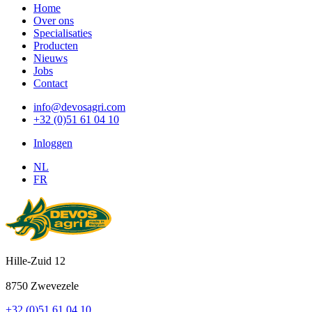
Home
Over ons
Specialisaties
Producten
Nieuws
Jobs
Contact
info@devosagri.com
+32 (0)51 61 04 10
Inloggen
NL
FR
Hille-Zuid 12
8750 Zwevezele
+32 (0)51 61 04 10