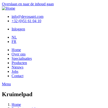
Overslaan en naar de inhoud gaan
info@devosagri.com
+32 (0)51 61 04 10
Inloggen
NL
FR
Home
Over ons
Specialisaties
Producten
Nieuws
Jobs
Contact
Menu
Kruimelpad
Home